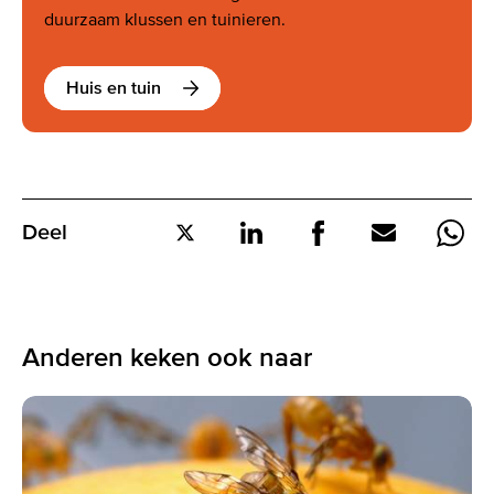
duurzaam klussen en tuinieren.
Huis en tuin
Deel
Deel
Deel
Deel
Deel
Deel
op
op
op
via
via
Twitter
LinkedIn
Facebook
E-
What
mail
Anderen keken ook naar