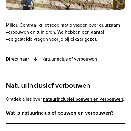
Milieu Centraal krijgt regelmatig vragen over duurzaam
verbouwen en tuinieren. We hebben een aantal
veelgestelde vragen voor je bij elkaar gezet.
Natuurinclusief verbouwen
Direct naar
Natuurinclusief verbouwen
Tweedehands bouwmaterialen
Natuurinclusief verbouwen
Bestrijdingsmiddelen
Ontdek alles over
natuurinclusief bouwen en verbouwen
.
Meer over duurzaam klussen en tuinieren
Wat is natuurinclusief bouwen en verbouwen?