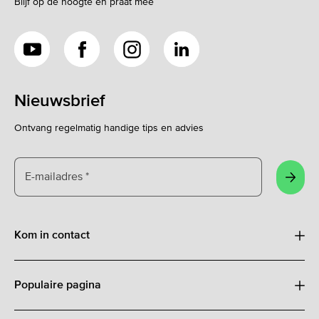
Blijf op de hoogte en praat mee
YouTube
Facebook
Instagram
LinkedIn
Nieuwsbrief
Ontvang regelmatig handige tips en advies
E-mailadres
*
Aanm
Kom in contact
Populaire pagina