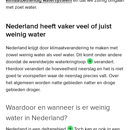
klimaatbestendig watersysteem
én dat we zuinig omgaan
Nederland heeft ook vies water
met zoet water.
Zuinig omgaan met zoet water
Nederland heeft vaker veel of juist
weinig water
Nederland krijgt door klimaatverandering te maken met
zowel weinig water als veel water. Dit komt onder andere
doordat de
wereldwijde waterkringloop
verandert.
Hierdoor verandert de hoeveelheid neerslag en het is niet
goed te voorspellen waar de neerslag precies valt. Over
het algemeen worden natte gebieden natter en droge
gebieden droger.
Waardoor en wanneer is er weinig
water in Nederland?
Nederland is een
deltagebied
.Toch kan er ook in een