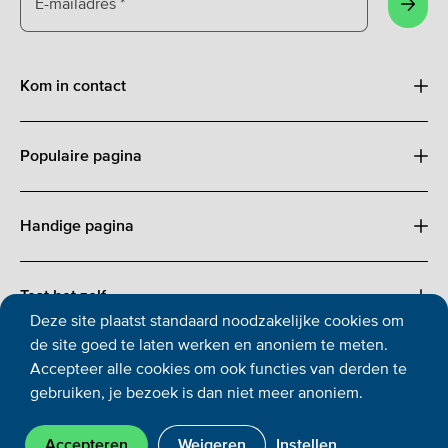
E-mailadres
*
Aanm
Kom in contact
Populaire pagina
Handige pagina
Test het zelf
Deze site plaatst standaard noodzakelijke cookies om
de site goed te laten werken en anoniem te meten.
Accepteer alle cookies om ook functies van derden te
gebruiken, je bezoek is dan niet meer anoniem.
Cookies
Privacy
Toegankelijkheid
Copyright
Disclaimer
Accepteren
Weigeren
Instellen