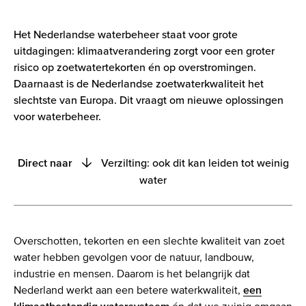
Het Nederlandse waterbeheer staat voor grote
uitdagingen: klimaatverandering zorgt voor een groter
risico op zoetwatertekorten én op overstromingen.
Daarnaast is de Nederlandse zoetwaterkwaliteit het
slechtste van Europa. Dit vraagt om nieuwe oplossingen
voor waterbeheer.
Verzilting: ook dit kan leiden tot weinig
Direct naar
water
Nederland heeft vaker veel of juist weinig water
Verzilting: ook dit kan leiden tot weinig water
Overschotten, tekorten en een slechte kwaliteit van zoet
Gevolgen van veel water, weinig water en verzilting
water hebben gevolgen voor de natuur, landbouw,
industrie en mensen. Daarom is het belangrijk dat
Oplossingen voor veel water, weinig water en
Nederland werkt aan een betere waterkwaliteit,
een
verzilting