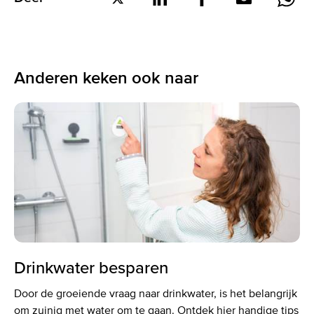
Deel
Deel
Deel
Deel
Deel
op
op
op
via
via
Twitter
LinkedIn
Facebook
E-
What
mail
Anderen keken ook naar
Drinkwater besparen
Door de groeiende vraag naar drinkwater, is het belangrijk
om zuinig met water om te gaan. Ontdek hier handige tips