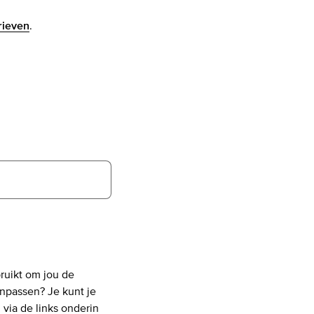
rieven
.
bruikt om jou de
anpassen? Je kunt je
via de links onderin