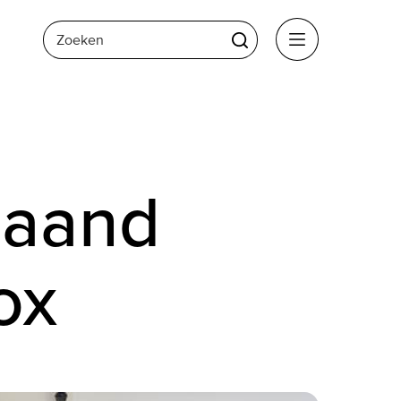
Zoeken
Zoeken
Menu
maand
ox