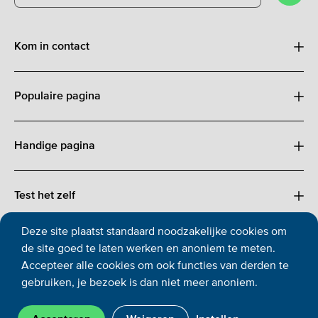
Kom in contact
Populaire pagina
Handige pagina
Test het zelf
Deze site plaatst standaard noodzakelijke cookies om
de site goed te laten werken en anoniem te meten.
Accepteer alle cookies om ook functies van derden te
Cookies
Privacy
Toegankelijkheid
Copyright
Disclaimer
gebruiken, je bezoek is dan niet meer anoniem.
Ga