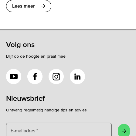
Lees meer
Volg ons
Blijf op de hoogte en praat mee
YouTube
Facebook
Instagram
LinkedIn
Nieuwsbrief
Ontvang regelmatig handige tips en advies
E-mailadres
*
Aanm