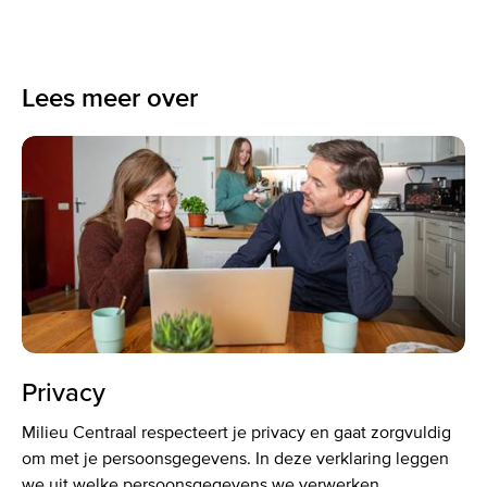
op
op
op
via
via
Twitter
LinkedIn
Facebook
E-
What
mail
Lees meer over
Privacy
Milieu Centraal respecteert je privacy en gaat zorgvuldig
om met je persoonsgegevens. In deze verklaring leggen
we uit welke persoonsgegevens we verwerken...