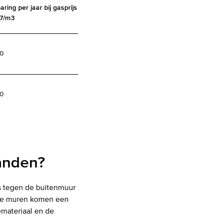
ring per jaar bij gasprijs
37/m3
20
60
wanden?
is tegen de buitenmuur
 De muren komen een
iemateriaal en de