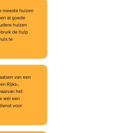
e meeste huizen
ben al goede
 Oudere huizen
ebruik de hulp
huis te
laatsen van een
en Rijks-,
waarvan het
je wél een
dienst voor