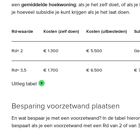
een
gemiddelde hoekwoning
: als je het zelf doet, of als j
je hoeveel subsidie je kunt krijgen als je het laat doen.
Rd-waarde
Kosten (zelf doen)
Kosten (uitbesteden)
Sub
Rd= 2
€ 1.300
€ 5.500
Ge
Rd= 3,5
€ 1.700
€ 6.500
€ 
Uitleg tabel
Besparing voorzetwand plaatsen
En wat bespaar je met een voorzetwand? In de tabel hieron
bespaart als je een voorzetwand met een Rd van 2 of van 3,