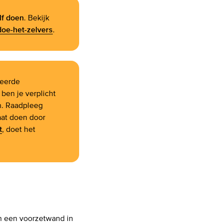
lf doen
. Bekijk
doe-het-zelvers
.
leerde
en je verplicht
. Raadpleeg
laat doen door
t
, doet het
an een voorzetwand in