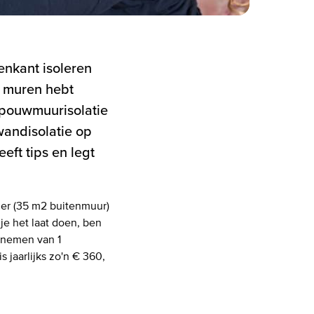
enkant isoleren
s muren hebt
spouwmuurisolatie
wandisolatie op
eft tips en legt
er (35 m2 buitenmuur)
je het laat doen, ben
t nemen van 1
 jaarlijks zo'n € 360,