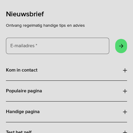
Nieuwsbrief
Ontvang regelmatig handige tips en advies
E-mailadres
*
Aanm
Kom in contact
Populaire pagina
Handige pagina
Test het zelf