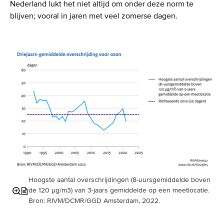
Nederland lukt het niet altijd om onder deze norm te
blijven; vooral in jaren met veel zomerse dagen.
Hoogste aantal overschrijdingen (8-uursgemiddelde boven
de 120 µg/m3) van 3-jaars gemiddelde op een meetlocatie.
Vergroot
Schakel
Bron: RIVM/DCMR/GGD Amsterdam, 2022.
afbeelding
inhoud
in