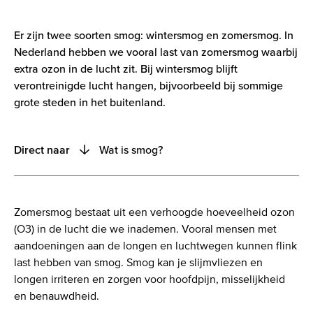
Er zijn twee soorten smog: wintersmog en zomersmog. In
Nederland hebben we vooral last van zomersmog waarbij
extra ozon in de lucht zit. Bij wintersmog blijft
verontreinigde lucht hangen, bijvoorbeeld bij sommige
grote steden in het buitenland.
Wat is smog?
Direct naar
Inleiding
Tips tegen smog
Zomersmog bestaat uit een verhoogde hoeveelheid ozon
Wat is smog?
(O3) in de lucht die we inademen. Vooral mensen met
aandoeningen aan de longen en luchtwegen kunnen flink
Normen voor smog
last hebben van smog. Smog kan je slijmvliezen en
Smog en gezondheid
longen irriteren en zorgen voor hoofdpijn, misselijkheid
en benauwdheid.
Meer informatie