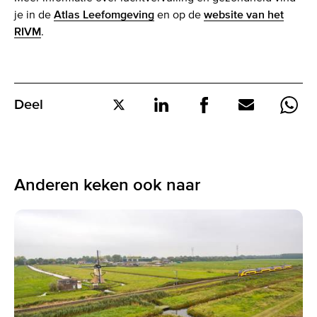
je in de
Atlas Leefomgeving
en op de
website van het
RIVM
.
Deel
Deel
Deel
Deel
Deel
Deel
op
op
op
via
via
Twitter
LinkedIn
Facebook
E-
What
mail
Anderen keken ook naar