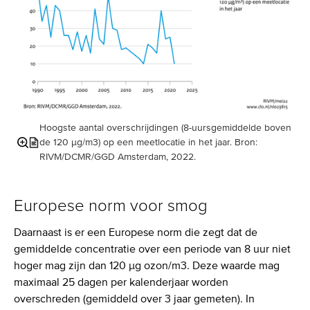
Hoogste aantal overschrijdingen (8-uursgemiddelde boven
de 120 µg/m3) op een meetlocatie in het jaar. Bron:
Vergroot
Schakel
RIVM/DCMR/GGD Amsterdam, 2022.
afbeelding
inhoud
in
Europese norm voor smog
Daarnaast is er een Europese norm die zegt dat de
gemiddelde concentratie over een periode van 8 uur niet
hoger mag zijn dan 120 µg ozon/m3. Deze waarde mag
maximaal 25 dagen per kalenderjaar worden
overschreden (gemiddeld over 3 jaar gemeten). In